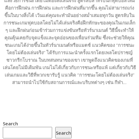
และวิธีการชนะโดยไม่ต้องลงเล่นจริง สูตรลับสำหรับนักฟุตบอลใหม่
คือการฝึกฝน การฝึกฝน และการฝึกฝนที่มากขึ้น คุณไม่สามารถเก่ง
ขึ้นในบางสิ่งได้ เว้นแต่คุณจะทำมันอย่างสม่ำเสมอทุกวัน สูตรลับใน
การชนะเกมฟุตบอลโดยไม่ได้เล่นจริงคือฝึกทักษะของคุณในเกมเล็ก
ๆ และฝึกฝนก่อนเข้าร่วมการแข่งขันหรือทัวร์นาเมนต์ วิธีนี้จะทำให้
คุณคุ้นเคยกับจุดแข็งและจุดอ่อนของเพื่อนร่วมทีม ซึ่งจะช่วยให้คุณ
ชนะเกมได้ง่ายขึ้นในทัวร์นาเมนต์หรือแมตช์ แนวคิดของ “การชนะ
โดยไม่ต้องเล่นจริง” ได้รับการแนะนำครั้งแรกโดยเพลโตปราชญ์
ชาวกรีกโบราณ ในบทสนทนาของเขา เขาพูดถึงแนวคิดของเกมที่
เล่นโดยไม่มีเดิมพัน เกมไม่ได้เกี่ยวกับการชนะหรือแพ้ แต่เกี่ยวกับวิธี
เล่นเกมและวิธีที่พวกเขารับรู้ แนวคิด “การชนะโดยไม่ต้องเล่นจริง”
สามารถนำไปใช้กับสถานการณ์และบริบทต่างๆ เช่น กีฬา...
Search
Search