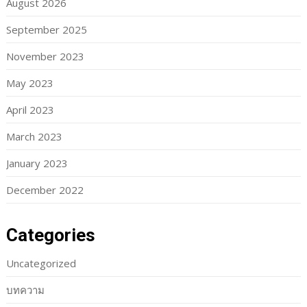
August 2026
September 2025
November 2023
May 2023
April 2023
March 2023
January 2023
December 2022
Categories
Uncategorized
บทความ