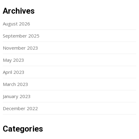
Archives
August 2026
September 2025
November 2023
May 2023
April 2023
March 2023
January 2023
December 2022
Categories