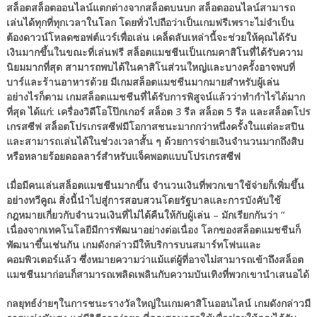
สล็อตสล็อตออนไลน์แตกต่างจากสล็อตบนบก สล็อตออนไลน์สามารถ
เล่นได้ทุกที่ทุกเวลาในโลก โดยทั่วไปถือว่าเป็นเกมฟรีเพราะไม่จำเป็น
ต้องดาวน์โหลดซอฟต์แวร์เพื่อเล่น เคล็ดลับเหล่านี้จะช่วยให้คุณได้รับ
เงินมากขึ้นในขณะที่เล่นฟรี สล็อตแมชชีนเป็นเกมคาสิโนที่ได้รับความ
นิยมมากที่สุด สามารถพบได้ในคาสิโนส่วนใหญ่และบางครั้งอาจพบที่
บาร์และร้านอาหารด้วย มีเกมสล็อตแมชชีนมากมายสำหรับผู้เล่น
อย่างไรก็ตาม เกมสล็อตแมชชีนที่ได้รับการพิสูจน์แล้วว่าทำกำไรได้มาก
ที่สุด ได้แก่: เครื่องวิดีโอโป๊กเกอร์ สล็อต 3 รีล สล็อต 5 รีล และสล็อตโปร
เกรสซีฟ สล็อตโปรเกรสซีฟมีโอกาสชนะมากกว่าหนึ่งครั้งในแต่ละสปิน
และสามารถเล่นได้ในช่วงเวลาสั้น ๆ ด้วยการจ่ายเงินจำนวนมากถึงสิบ
หรือหลายร้อยดอลลาร์สำหรับแจ็คพอตแบบโปรเกรสซีฟ
เมื่อมีคนเล่นสล็อตแมชชีนมากขึ้น จำนวนเงินที่พวกเขาใช้จ่ายก็เพิ่มขึ้น
อย่างทวีคูณ สิ่งนี้นำไปสู่การสอบสวนโดยรัฐบาลและการบังคับใช้
กฎหมายเกี่ยวกับจำนวนเงินที่ไม่ได้คืนให้กับผู้เล่น – มักเรียกกันว่า ”
เนื่องจากเทคโนโลยีมีการพัฒนาอย่างต่อเนื่อง โลกของสล็อตแมชชีนก็
พัฒนาขึ้นเช่นกัน เกมดังกล่าวมีให้บริการบนสมาร์ทโฟนและ
คอมพิวเตอร์แล้ว ซึ่งหมายความว่าแม้แต่ผู้ที่อาจไม่สามารถเข้าถึงสล็อต
แมชชีนมาก่อนก็สามารถเพลิดเพลินกับความบันเทิงที่พวกเขานำเสนอได้
กลยุทธ์ง่ายๆในการชนะรางวัลใหญ่ในเกมคาสิโนออนไลน์ เกมดังกล่าวมี