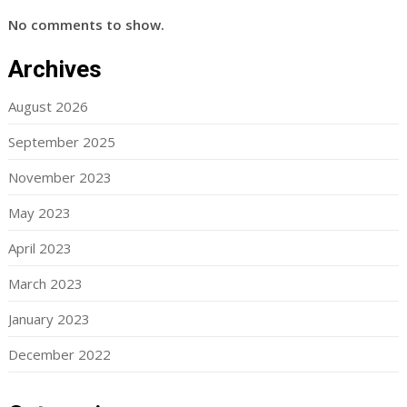
No comments to show.
Archives
August 2026
September 2025
November 2023
May 2023
April 2023
March 2023
January 2023
December 2022