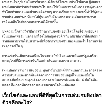
เกมส่วนใหญ่ที่เล่นในทัวร์นาเมนต์เป็นวิดีโอเกม อย่างไรก็ตาม ผู้พัฒนา
เกมยิงปลาคิดว่ามันจำกัดเกินไป และใช้เป็นแนวทางในการรวมผู้คนจาก
ทั่วโลกด้วยการแนะนำแนวคิดง่ายๆ ความเรียบง่ายของเกมนี้ทำให้ผู้เล่น
จากประเทศต่างๆ ที่อาจไม่คุ้นเคยกับวัฒนธรรมการเล่นเกมสามารถ
เพลิดเพลินไปกับประสบการณ์ได้ง่ายขึ้น
บทความนี้กล่าวถึงวิธีการสร้างการแข่งขันออนไลน์โดยใช้เกมยิงปลา
เป็นแพลตฟอร์ม นอกจากนี้ยังให้ข้อมูลเชิงลึกเกี่ยวกับวิธีการที่นักพัฒนา
รายอื่นสามารถใช้แนวทางนี้เพื่อจัดการแข่งขันของตนเองในโอกาสหรือ
เหตุการณ์ใด ๆ
การแข่งขันเป็นกระแสนิยมในวงการกีฬาโดยเฉพาะในสหรัฐอเมริกา
และยุโรปที่มีการแข่งขันกันอย่างล้นหลามเพราะสามารถ
เทมเพลตตารางการแข่งขัน: ทุกทัวร์นาเมนต์มีกำหนดการและอาจสร้าง
ความสับสนและยากที่จะติดตามว่าการแข่งขันอยู่ที่ไหนและเมื่อใด
สเปรดชีตนี้จะช่วยคุณติดตามการดำเนินการทั้งหมด ตั้งแต่เมื่อใดที่จะ
แสดง ถึงเวลาที่ควรออก และเขตเวลาใดในแต่ละนัด
เว็บไซต์และแอพที่ดีที่สุดในการเล่นเกมยิงปลา
ด้วยคืออะไร?