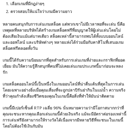
เลือกเกมที่มีกฎง่ายๆ
ตรวจสอบให้แน่ใจว่าเกมมีความยาว
หลายคนสนุกกับการเล่นเกมสล็อต แต่พวกเขาไม่มีเวลาพอที่จะเล่น นี่คือ
เหตุผลที่หลายบริษัทได้สร้างเกมสล็อตฟรีที่อนุญาตให้ผู้เล่นเล่นโดยไม่
ต้องเสียเงินแม้แต่บาทเดียว สล็อตเหล่านี้สามารถพบได้ทั้งแบบออนไลน์
และออฟไลน์ และบริษัทต่างๆ หลายแห่งได้ร่วมมือกับคาสิโนที่เสนอเกม
สล็อตฟรีตลอดทั้งวัน
เกมนี้ได้รับความนิยมมากที่สุดสำหรับการเล่นเกมที่ง่ายและกราฟิกที่ยอด
เยี่ยม มันให้ความรู้สึกสนุกที่คนที่ไม่เคยเล่นเกมประเภทนี้มาก่อนจะหลง
รัก
เกมสล็อตออนไลน์นี้เป็นหนึ่งในเกมออนไลน์ที่น่าตื่นเต้นที่สุดในการเล่น
โดยเฉพาะอย่างยิ่งเมื่อคุณเสี่ยงที่จะถูกปลาปิรันย่ากินในแม่น้ำ ความจริง
ที่ว่าคุณกำลังเสี่ยงชีวิตของคุณในเกมนี้คือสิ่งที่ทำให้มันน่าติดตาม
เกมนี้มีเปอร์เซ็นต์ RTP เฉลี่ย 96% นั่นหมายความว่ามีโอกาสมากกว่าที่
คุณจะชนะหากคุณเลือกเล่นเกมนี้ด้วยเงินจริง แม้จะมีอัตราต่อรองเหล่านี้
การเล่นฟรียังสามารถให้รางวัลได้เนื่องจากมีหลายวิธีที่จะชนะในเกมนี้
โดยไม่ต้องใช้เงินกับมัน