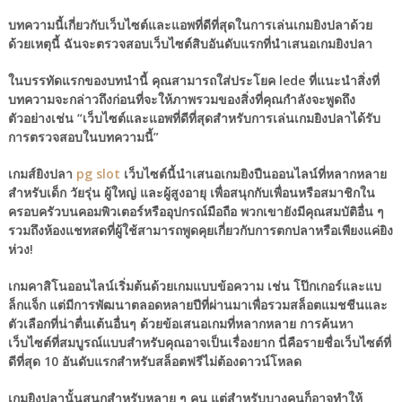
บทความนี้เกี่ยวกับเว็บไซต์และแอพที่ดีที่สุดในการเล่นเกมยิงปลาด้วย
ด้วยเหตุนี้ ฉันจะตรวจสอบเว็บไซต์สิบอันดับแรกที่นำเสนอเกมยิงปลา
ในบรรทัดแรกของบทนำนี้ คุณสามารถใส่ประโยค lede ที่แนะนำสิ่งที่
บทความจะกล่าวถึงก่อนที่จะให้ภาพรวมของสิ่งที่คุณกำลังจะพูดถึง
ตัวอย่างเช่น “เว็บไซต์และแอพที่ดีที่สุดสำหรับการเล่นเกมยิงปลาได้รับ
การตรวจสอบในบทความนี้”
เกมส์ยิงปลา
pg slot
เว็บไซต์นี้นำเสนอเกมยิงปืนออนไลน์ที่หลากหลาย
สำหรับเด็ก วัยรุ่น ผู้ใหญ่ และผู้สูงอายุ เพื่อสนุกกับเพื่อนหรือสมาชิกใน
ครอบครัวบนคอมพิวเตอร์หรืออุปกรณ์มือถือ พวกเขายังมีคุณสมบัติอื่น ๆ
รวมถึงห้องแชทสดที่ผู้ใช้สามารถพูดคุยเกี่ยวกับการตกปลาหรือเพียงแค่ยิง
ห่วง!
เกมคาสิโนออนไลน์เริ่มต้นด้วยเกมแบบข้อความ เช่น โป๊กเกอร์และแบ
ล็กแจ็ก แต่มีการพัฒนาตลอดหลายปีที่ผ่านมาเพื่อรวมสล็อตแมชชีนและ
ตัวเลือกที่น่าตื่นเต้นอื่นๆ ด้วยข้อเสนอเกมที่หลากหลาย การค้นหา
เว็บไซต์ที่สมบูรณ์แบบสำหรับคุณอาจเป็นเรื่องยาก นี่คือรายชื่อเว็บไซต์ที่
ดีที่สุด 10 อันดับแรกสำหรับสล็อตฟรีไม่ต้องดาวน์โหลด
เกมยิงปลานั้นสนุกสำหรับหลาย ๆ คน แต่สำหรับบางคนก็อาจทำให้