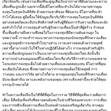
เกี่ยวข้องกับ เช่นความเสี่ยงที่จะสูญเสียเงินจากราคาที่ผันผวนและความ
เสี่ยงที่จะถูกแฮ็ก นอกจากนี้ยังมีโอกาสที่จะทำเงินได้มากมายหากคุณ
ลงทุนในสกุลเงินดิจิทัล ด้วยธรรมชาติของ ที่ผันผวน มีโอกาสที่จะทำ
กำไรได้เสมอ คู่มือนี้จะให้ข้อมูลเกี่ยวกับวิธีการลงทุนในสกุลเงินดิจิทัล
อย่างปลอดภัยและมีประสิทธิภาพสำหรับผู้ที่ต้องการรับความเสี่ยงและยัง
คงทำกำไรได้ การลงทุนสำหรับผู้รักความเสี่ยงเป็นคำที่ผู้สร้าง กำหนด
ขึ้นเพื่ออธิบายถึงความพึงพอใจในการลงทุนที่มีความผันผวนสูง ใน
บทความนี้ เราจะสำรวจแนวทางการลงทุนของนักลงทุนที่รักความเสี่ยง
และดูกลยุทธ์การลงทุนทั่วไปบางส่วน เราจะตรวจสอบด้วยว่ากลยุทธ์
เหล่านี้สามารถนำไปใช้ในทางปฏิบัติได้อย่างไร การลงทุนสำหรับผู้รัก
ความเสี่ยงมักถูกมองว่าเป็นแนวทางการลงทุนที่แปลกใหม่ ดังนั้นจึง
สามารถนำเสนอมุมมองที่ไม่เหมือนใครเกี่ยวกับวิธีการทำงานของตลาด
โลกแห่งการลงทุนเต็มไปด้วยความเสี่ยงและผลตอบแทน มีโอกาสที่คุณ
จะเสียเงินได้เสมอ ซึ่งหมายความว่าการลงทุนต้องใช้กลยุทธ์ การ
วางแผน และการวิจัย อย่างไรก็ตาม หากคุณลงทุนในคนที่รักความเสี่ยง
มันจะคุ้มค่ากับเวลาและพลังงานของคุณ เพราะสิ่งเหล่านี้จะช่วยให้คุณ
บรรลุเป้าหมายได้
ทำไมความเสี่ยงจึงเป็นวิธีที่ดีที่สุดในการรวย วิธีที่ดีที่สุดที่จะรวยคือการ
เสี่ยง นี่คือข้อเท็จจริงที่หลายคนค้นพบในช่วงชีวิตของพวกเขา การเสี่ยง
และการหลีกเลี่ยงความเสี่ยงเป็นสองด้านของเหรียญเดียวกัน หากคุณ
กล้าเสี่ยง คุณอาจได้เงินมากกว่าคนที่ไม่เสี่ยงเลย การลงทุนอาจดูเหมือน