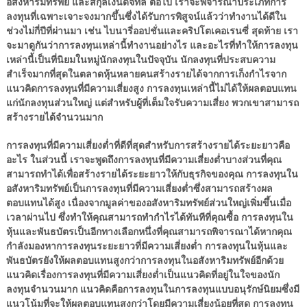
อสังหาริมทรัพย์ และสกุลเงินดิจิทัล ต่อไป เราจะพิจารณาประเภทการ
ลงทุนที่เฉพาะเจาะจงมากขึ้นซึ่งได้รับการพิสูจน์แล้วว่าทำงานได้ดีใน
ช่วงไม่กี่ปีที่ผ่านมา เช่น ไบนารี่ออปชั่นและคริปโตเคอเรนซี่ สุดท้าย เรา
จะมาดูกันว่าการลงทุนเหล่านี้ทำงานอย่างไร และอะไรที่ทำให้การลงทุน
เหล่านี้เป็นที่นิยมในหมู่นักลงทุนในปัจจุบัน นักลงทุนที่ประสบความ
สำเร็จมากที่สุดในตลาดหุ้นหลายคนสร้างรายได้จากการเก็งกำไรจาก
แนวคิดการลงทุนที่มีความเสี่ยงสูง การลงทุนเหล่านี้ไม่ได้ให้ผลตอบแทน
แก่นักลงทุนส่วนใหญ่ แต่สำหรับผู้ที่เต็มใจรับความเสี่ยง พวกเขาสามารถ
สร้างรายได้จำนวนมาก
การลงทุนที่มีความเสี่ยงต่ำที่ดีที่สุดสำหรับการสร้างรายได้ระยะยาวคือ
อะไร ในส่วนนี้ เราจะพูดถึงการลงทุนที่มีความเสี่ยงต่ำบางส่วนที่คุณ
สามารถทำได้เพื่อสร้างรายได้ระยะยาวให้กับธุรกิจของคุณ การลงทุนใน
อสังหาริมทรัพย์เป็นการลงทุนที่มีความเสี่ยงต่ำซึ่งสามารถสร้างผล
ตอบแทนได้สูง เนื่องจากมูลค่าของอสังหาริมทรัพย์ส่วนใหญ่เพิ่มขึ้นเมื่อ
เวลาผ่านไป ซึ่งทำให้คุณสามารถทำกำไรได้ทันทีที่คุณซื้อ การลงทุนใน
หุ้นและพันธบัตรเป็นอีกทางเลือกหนึ่งที่คุณสามารถพิจารณาได้หากคุณ
กำลังมองหาการลงทุนระยะยาวที่มีความเสี่ยงต่ำ การลงทุนในหุ้นและ
พันธบัตรยังให้ผลตอบแทนสูงกว่าการลงทุนในอสังหาริมทรัพย์อีกด้วย
แนวคิดเรื่องการลงทุนที่มีความเสี่ยงต่ำเป็นแนวคิดที่อยู่ในใจของนัก
ลงทุนจำนวนมาก แนวคิดคือการลงทุนในการลงทุนแบบอนุรักษ์นิยมซึ่งมี
แนวโน้มที่จะให้ผลตอบแทนสูงกว่าโดยมีความเสี่ยงน้อยที่สุด การลงทุน