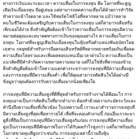
ทางการเงินและระยะเวลา ความเสี่ยงในการลงทุน คือ โอกาสที่จะสูญ
เสียเงินเมื่อลงทุน มีอยู่เสมอ แต่สามารถลดความเสี่ยงได้ด้วยการทำวิจัย
ทำความเข้าใจตลาด และใช้พอร์ตโฟลิโอที่หลากหลาย แม้ว่าหลาย
คนในชีวิตจะต้องเผชิญกับความเสี่ยงในการลงทุน แต่ก็สามารถลืมหรือ
เพิกเฉยได้ง่าย สิ่งสำคัญคือต้องเข้าใจว่าความเสี่ยงในการลงทุนมีความ
หมายต่อคุณและอนาคตทางการเงินของคุณอย่างไร ความเสี่ยงในการ
ลงทุน: โอกาสที่จะสูญเสียเงินเมื่อลงทุนในหุ้นหรือตำแหน่งพันธบัตรโดย
เฉพาะ กลยุทธ์สำหรับการถือครองสินทรัพย์ที่หลากหลายพร้อมกันเพื่อลด
ความเสี่ยงโดยรวมและเพิ่มผลตอบแทนเมื่อเวลาผ่านไป ความเสี่ยงเป็น
แนวคิดที่มีคำจำกัดความหลายความหมาย แต่ก็ไม่ใช่สิ่งที่ควรมองข้าม
สิ่งสำคัญคือต้องเข้าใจความแตกต่างระหว่างการลงทุนที่มีความเสี่ยงสูง
และการลงทุนที่มีความเสี่ยงต่ำ เพื่อให้คุณสามารถตัดสินใจได้อย่างมี
ข้อมูลว่าคุณต้องการรับความเสี่ยงมากน้อยเพียงใด
การลงทุนที่มีความเสี่ยงสูงที่ดีที่สุดสำหรับการสร้างรายได้คืออะไร การ
ลงทุนอาจเป็นการตัดสินใจที่ยากลำบาก ต้องทำด้วยความระมัดระวังและ
คำนึงถึงความเสี่ยงที่เกี่ยวข้อง ในบทความนี้ เราจะมาสำรวจการลงทุนที่
มีความเสี่ยงสูงที่สุดเพื่อหารายได้ เพื่อที่จะตอบคำถามนี้ ก่อนอื่นเราจะมา
ดูสิ่งที่ถือเป็นการลงทุนที่มีความเสี่ยงสูงกันก่อน การลงทุนที่มีความเสี่ยง
สูงเป็นการลงทุนที่มีศักยภาพในการได้รับผลกำไรสูงกว่า แต่ก็มาพร้อมกับ
โอกาสขาดทุนที่สูงกว่าเช่นกัน การลงทุนเหล่านี้รวมถึงหุ้น