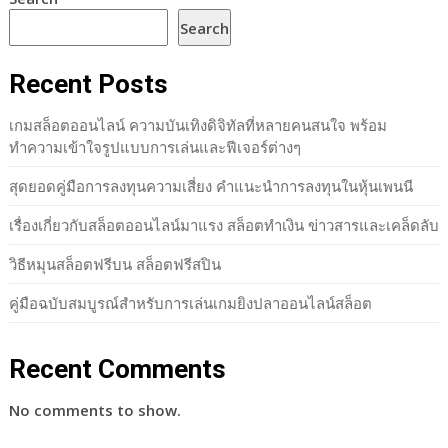
Search
Recent Posts
เกมสล็อตออนไลน์ ความบันเทิงดิจิทัลที่หลายคนสนใจ พร้อม
ทำความเข้าใจรูปแบบการเล่นและฟีเจอร์ต่างๆ
สุดยอดคู่มือการลงทุนความเสี่ยง คำแนะนำการลงทุนในหุ้นเพนนี
เรื่องเกี่ยวกับสล็อตออนไลน์มาแรง สล็อตทำเงิน ข่าวสารและเคล็ดลับ
วิธีหมุนสล็อตฟรีบน สล็อตฟรีสปิน
คู่มือฉบับสมบูรณ์สำหรับการเล่นเกมยิงปลาออนไลน์สล็อต
Recent Comments
No comments to show.