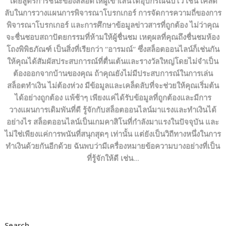
โดยสูตรการชนะของสล็อตให้ผู้เข้าเล่นได้อุปกรณ์ฉับไว เช่น เคล็ด
ลับในการวางแผนการพิจารณาโบรกเกอร์ การจัดการความถี่ของการ
พิจารณาโบรกเกอร์ และการศึกษาข้อมูลข่าวสารที่ถูกต้อง ไม่ว่าคุณ
จะชื่นชอบสถาปัตยกรรมที่ห้ามให้ผู้ชื่นชม เหตุผลที่คุณถึงชื่นชมห้อง
โถงพิพิธภัณฑ์ เป็นสิ่งที่เรียกว่า “อารมณ์” ซึ่งสล็อตออนไลน์ก็เช่นกัน
ให้คุณได้สัมผัสประสบการณ์ที่ตื่นเต้นและรางวัลใหญ่โดยไม่จำเป็น
ต้องออกจากบ้านของคุณ ถ้าคุณยังไม่มีประสบการณ์ในการเล่น
สล็อตทำเงิน ไม่ต้องห่วง มีข้อมูลและเคล็ดลับที่จะช่วยให้คุณเริ่มต้น
ได้อย่างถูกต้อง แพ้ช้าๆ เพียงแค่ได้รับข้อมูลที่ถูกต้องและมีการ
วางแผนการเดิมพันที่ดี รู้จักกับสล็อตออนไลน์มาแรงและทำเงินได้
อย่างไร สล็อตออนไลน์เป็นเกมคาสิโนที่กำลังมาแรงในปัจจุบัน และ
ไม่ใช่เพียงแค่การพนันที่สนุกสุดๆ เท่านั้น แต่ยังเป็นวิถีทางหนึ่งในการ
ทำเงินด้วยกันอีกด้วย ฉันพบว่ามีเครื่องหมายข้อความบางอย่างที่เป็น
ที่รู้จักให้ดี เช่น...
Search