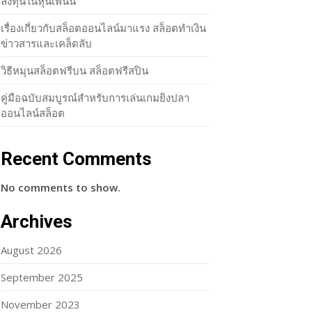
ลงทุนในหุ้นเพนนี
เรื่องเกี่ยวกับสล็อตออนไลน์มาแรง สล็อตทำเงิน
ข่าวสารและเคล็ดลับ
วิธีหมุนสล็อตฟรีบน สล็อตฟรีสปิน
คู่มือฉบับสมบูรณ์สำหรับการเล่นเกมยิงปลา
ออนไลน์สล็อต
Recent Comments
No comments to show.
Archives
August 2026
September 2025
November 2023