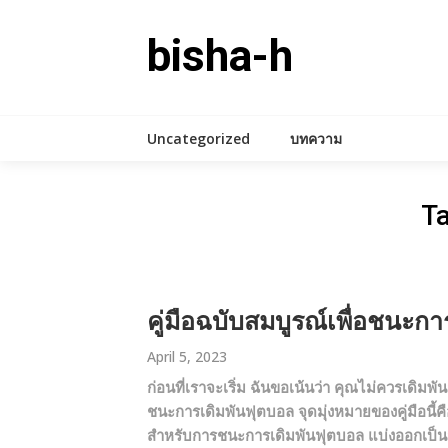
Skip
to
bisha-h
content
Uncategorized
บทความ
T
คู่มือฉบับสมบูรณ์เพื่อชนะก
April 5, 2023
ก่อนที่เราจะเริ่ม ฉันขอเน้นว่า คุณไม่ควรเดิมพ
ชนะการเดิมพันฟุตบอล จุดมุ่งหมายของคู่มือนี้ค
สำหรับการชนะการเดิมพันฟุตบอล แบ่งออกเป็นสาม