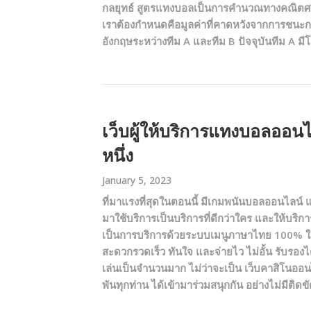
กลยุทธ์ สูตรแทงบอลเป็นการคำนวณทางคณิตศาส
เราต้องกำหนดคือมูลค่าที่คาดหวังจากการชนะการแ
อังกฤษระหว่างทีม A และทีม B ปัจจุบันทีม A 
เว็บผู้ให้บริการแทงบอลออน
หนึ่ง
January 5, 2023
ที่มาแรงที่สุดในตอนนี้ มีเกมพนันบอลออนไลน์ 
มาใช้บริการเป็นบริการที่ดีกว่าใคร และให้บริกา
เป็นการบริการด้วยระบบเมนูภาษาไทย 100% ให้นั
สะดวกรวดเร็ว ทันใจ และจ่ายไว ไม่อั้น รับรองได้
เล่นเป็นจำนวนมาก ไม่ว่าจะเป็น เว็บคาสิโนออน
พันทุกท่าน ได้เข้ามาร่วมสนุกกัน อย่างไม่มีติดขั