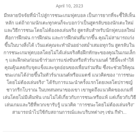
April 10, 2023
มีหลายปัจจัยที่นำไปสู่การชนะเกมฟุตบอล เป็นการยากที่จะชี้ให้เห็น
หลัก แต่ถ้าถามนักเตะทุกคนก็จะบอกว่าเป็นสูตรลับของนักเตะใหม่
และวิธีการชนะโดยไม่ต้องลงเล่นจริง สูตรลับสำหรับนักฟุตบอลใหม่
คือการฝึกฝน การฝึกฝน และการฝึกฝนที่มากขึ้น คุณไม่สามารถเก่ง
ขึ้นในบางสิ่งได้ เว้นแต่คุณจะทำมันอย่างสม่ำเสมอทุกวัน สูตรลับใน
การชนะเกมฟุตบอลโดยไม่ได้เล่นจริงคือฝึกทักษะของคุณในเกมเล็ก
ๆ และฝึกฝนก่อนเข้าร่วมการแข่งขันหรือทัวร์นาเมนต์ วิธีนี้จะทำให้
คุณคุ้นเคยกับจุดแข็งและจุดอ่อนของเพื่อนร่วมทีม ซึ่งจะช่วยให้คุณ
ชนะเกมได้ง่ายขึ้นในทัวร์นาเมนต์หรือแมตช์ แนวคิดของ “การชนะ
โดยไม่ต้องเล่นจริง” ได้รับการแนะนำครั้งแรกโดยเพลโตปราชญ์
ชาวกรีกโบราณ ในบทสนทนาของเขา เขาพูดถึงแนวคิดของเกมที่
เล่นโดยไม่มีเดิมพัน เกมไม่ได้เกี่ยวกับการชนะหรือแพ้ แต่เกี่ยวกับวิธี
เล่นเกมและวิธีที่พวกเขารับรู้ แนวคิด “การชนะโดยไม่ต้องเล่นจริง”
สามารถนำไปใช้กับสถานการณ์และบริบทต่างๆ เช่น กีฬา...