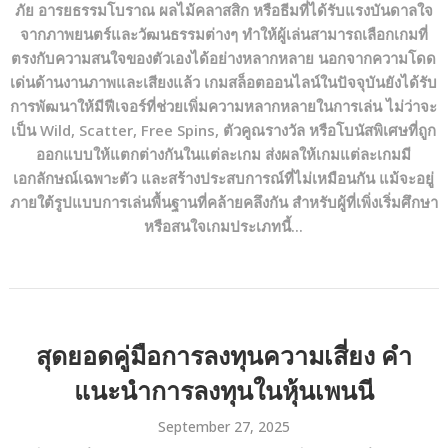
ภัย อารยธรรมโบราณ ผลไม้คลาสสิก หรือธีมที่ได้รับแรงบันดาลใจ
จากภาพยนตร์และวัฒนธรรมต่างๆ ทำให้ผู้เล่นสามารถเลือกเกมที่
ตรงกับความสนใจของตัวเองได้อย่างหลากหลาย นอกจากความโดด
เด่นด้านงานภาพและเสียงแล้ว เกมสล็อตออนไลน์ในปัจจุบันยังได้รับ
การพัฒนาให้มีฟีเจอร์ที่ช่วยเพิ่มความหลากหลายในการเล่น ไม่ว่าจะ
เป็น Wild, Scatter, Free Spins, ตัวคูณรางวัล หรือโบนัสพิเศษที่ถูก
ออกแบบให้แตกต่างกันในแต่ละเกม ส่งผลให้เกมแต่ละเกมมี
เอกลักษณ์เฉพาะตัว และสร้างประสบการณ์ที่ไม่เหมือนกัน แม้จะอยู่
ภายใต้รูปแบบการเล่นพื้นฐานที่คล้ายคลึงกัน สำหรับผู้ที่เพิ่งเริ่มศึกษา
หรือสนใจเกมประเภทนี้...
สุดยอดคู่มือการลงทุนความเสี่ยง คำ
แนะนำการลงทุนในหุ้นเพนนี
September 27, 2025