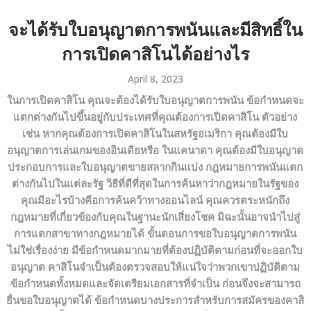
จะได้รับใบอนุญาตการพนันและมีสิทธิ์ใน
การเปิดคาสิโนได้อย่างไร
April 8, 2023
ในการเปิดคาสิโน คุณจะต้องได้รับใบอนุญาตการพนัน ข้อกำหนดจะ
แตกต่างกันไปขึ้นอยู่กับประเทศที่คุณต้องการเปิดคาสิโน ตัวอย่าง
เช่น หากคุณต้องการเปิดคาสิโนในสหรัฐอเมริกา คุณต้องมีใบ
อนุญาตการเล่นเกมของอินเดียหรือ ในแคนาดา คุณต้องมีใบอนุญาต
ประกอบการและใบอนุญาตขายสลากกินแบ่ง กฎหมายการพนันแตก
ต่างกันไปในแต่ละรัฐ วิธีที่ดีที่สุดในการค้นหาว่ากฎหมายในรัฐของ
คุณมีอะไรบ้างคือการค้นคว้าทางออนไลน์ คุณควรตระหนักถึง
กฎหมายที่เกี่ยวข้องกับคุณในฐานะนักเสี่ยงโชค มิฉะนั้นอาจนำไปสู่
การแตกสาขาทางกฎหมายได้ ขั้นตอนการขอใบอนุญาตการพนัน
ไม่ใช่เรื่องง่าย มีข้อกำหนดมากมายที่ต้องปฏิบัติตามก่อนที่จะออกใบ
อนุญาต คาสิโนจำเป็นต้องตรวจสอบให้แน่ใจว่าพวกเขาปฏิบัติตาม
ข้อกำหนดทั้งหมดและจัดเตรียมเอกสารที่จำเป็น ก่อนจึงจะสามารถ
ยื่นขอใบอนุญาตได้ ข้อกำหนดบางประการสำหรับการสมัครของคาสิ