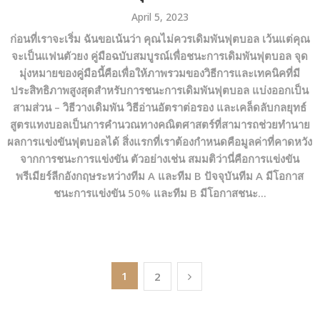
April 5, 2023
ก่อนที่เราจะเริ่ม ฉันขอเน้นว่า คุณไม่ควรเดิมพันฟุตบอล เว้นแต่คุณ
จะเป็นแฟนตัวยง คู่มือฉบับสมบูรณ์เพื่อชนะการเดิมพันฟุตบอล จุด
มุ่งหมายของคู่มือนี้คือเพื่อให้ภาพรวมของวิธีการและเทคนิคที่มี
ประสิทธิภาพสูงสุดสำหรับการชนะการเดิมพันฟุตบอล แบ่งออกเป็น
สามส่วน – วิธีวางเดิมพัน วิธีอ่านอัตราต่อรอง และเคล็ดลับกลยุทธ์
สูตรแทงบอลเป็นการคำนวณทางคณิตศาสตร์ที่สามารถช่วยทำนาย
ผลการแข่งขันฟุตบอลได้ สิ่งแรกที่เราต้องกำหนดคือมูลค่าที่คาดหวัง
จากการชนะการแข่งขัน ตัวอย่างเช่น สมมติว่านี่คือการแข่งขัน
พรีเมียร์ลีกอังกฤษระหว่างทีม A และทีม B ปัจจุบันทีม A มีโอกาส
ชนะการแข่งขัน 50% และทีม B มีโอกาสชนะ...
Posts
1
2
pagination