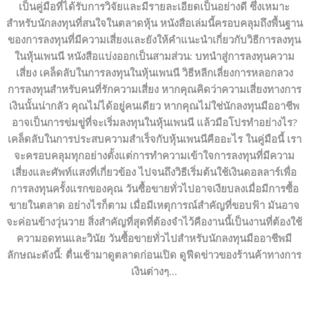
เป็นคู่มือที่ได้รับการวิจัยและมีรายละเอียดเป็นอย่างดี ซึ่งเหมาะ
สำหรับนักลงทุนที่สนใจในตลาดหุ้น หนังสือเล่มนี้ครอบคลุมถึงพื้นฐาน
ของการลงทุนที่มีความเสี่ยงและยังให้คำแนะนำเกี่ยวกับวิธีการลงทุน
ในหุ้นเพนนี หนังสือแบ่งออกเป็นสามส่วน: บทนำสู่การลงทุนความ
เสี่ยง เคล็ดลับในการลงทุนในหุ้นเพนนี วิธีหลีกเลี่ยงการหลอกลวง
การลงทุนสำหรับคนที่รักความเสี่ยง หากคุณคิดว่าความเสี่ยงทางการ
เงินนั้นน่ากลัว คุณไม่ได้อยู่คนเดียว หากคุณไม่ใช่นักลงทุนมืออาชีพ
อาจเป็นการข่มขู่ที่จะเริ่มลงทุนในหุ้นเพนนี แล้วมือโปรทำอย่างไร?
เคล็ดลับในการประสบความสำเร็จกับหุ้นเพนนีคืออะไร ในคู่มือนี้ เรา
จะครอบคลุมทุกอย่างตั้งแต่การทำความเข้าใจการลงทุนที่มีความ
เสี่ยงและศัพท์แสงที่เกี่ยวข้อง ไปจนถึงวิธีเริ่มต้นใช้เงินดอลลาร์เพื่อ
การลงทุนครั้งแรกของคุณ วันซื้อขายทั่วไปอาจเงียบลงเมื่อมีการซื้อ
ขายในตลาด อย่างไรก็ตาม เมื่อมีเหตุการณ์สำคัญที่ขอบฟ้า มันอาจ
จะค่อนข้างวุ่นวาย สิ่งสำคัญที่สุดที่ต้องจำไว้คืองานนี้เป็นงานที่ต้องใช้
ความอดทนและวินัย วันซื้อขายทั่วไปสำหรับนักลงทุนมืออาชีพมี
ลักษณะดังนี้: ตื่นเช้ามาดูตลาดก่อนเปิด ดูฟีดข่าวของร้านค้าทางการ
เงินต่างๆ...