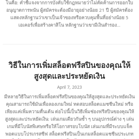
โนคือ: คำชี้แจงจากการบังคับใช้กฎหมายว่าไม่คัดค้านการออกใบ
อนุญาตการพนัน ผู้สมัครจะต้องมีอายุอย่างน้อย 21 ปี ผู้สมัครต้อง
แสดงหลักฐานว่าเขาเป็นเจ้าของหรือควบคุมพื้นที่อย่างน้อย 5
เอเคอร์เพื่อสร้างคาสิโน หลักฐานว่าเขามีเงินสำรอง...
วิธีในการเพิ่มสล็อตฟรีสปินของคุณให้
สูงสุดและประหยัดเงิน
April 7, 2023
มีหลายวิธีในการเพิ่มสล็อตฟรีสปินของคุณให้สูงสุดและประหยัดเงิน
คุณสามารถใช้มันเพื่อลองเกมใหม่ ทดสอบสล็อตแมชชีนใหม่ หรือ
เพียงแค่เพิ่มความตื่นเต้น ต่อไปนี้เป็นวิธีเพิ่มช่องฟรีสปินของคุณให้
สูงสุดและประหยัดเงิน: เล่นเกมเดียวกันซ้ำ ๆ บนอุปกรณ์ต่าง ๆ เล่น
เกมที่มีโบนัสพิเศษหรือให้โอกาสรอบโบนัส เล่นเกมที่มีระบบแจ็ค
พอตแบบโปรเกรสซีฟ สล็อตฟรีสปินเป็นเกมสล็อตแมชชีนประเภท