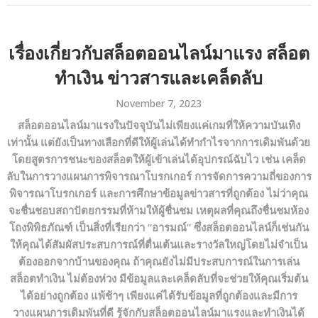
เรื่องเกี่ยวกับสล็อตออนไลน์มาแรง สล็อต
ทำเงิน ข่าวสารและเคล็ดลับ
November 7, 2023
สล็อตออนไลน์มาแรงในปัจจุบันไม่เพียงแค่เกมที่ให้ความบันเทิง
เท่านั้น แต่ยังเป็นทางเลือกที่ดีให้ผู้เล่นได้ทำกำไรจากการเดิมพันด้วย
โดยสูตรการชนะของสล็อตให้ผู้เข้าเล่นได้อุปกรณ์ฉับไว เช่น เคล็ด
ลับในการวางแผนการพิจารณาโบรกเกอร์ การจัดการความถี่ของการ
พิจารณาโบรกเกอร์ และการศึกษาข้อมูลข่าวสารที่ถูกต้อง ไม่ว่าคุณ
จะชื่นชอบสถาปัตยกรรมที่ห้ามให้ผู้ชื่นชม เหตุผลที่คุณถึงชื่นชมห้อง
โถงพิพิธภัณฑ์ เป็นสิ่งที่เรียกว่า “อารมณ์” ซึ่งสล็อตออนไลน์ก็เช่นกัน
ให้คุณได้สัมผัสประสบการณ์ที่ตื่นเต้นและรางวัลใหญ่โดยไม่จำเป็น
ต้องออกจากบ้านของคุณ ถ้าคุณยังไม่มีประสบการณ์ในการเล่น
สล็อตทำเงิน ไม่ต้องห่วง มีข้อมูลและเคล็ดลับที่จะช่วยให้คุณเริ่มต้น
ได้อย่างถูกต้อง แพ้ช้าๆ เพียงแค่ได้รับข้อมูลที่ถูกต้องและมีการ
วางแผนการเดิมพันที่ดี รู้จักกับสล็อตออนไลน์มาแรงและทำเงินได้